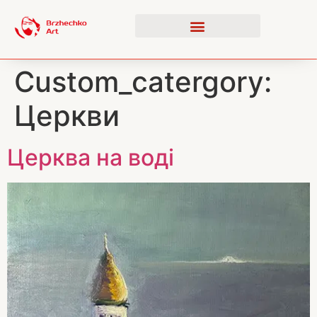
Custom_catergory:
Церкви
Церква на воді