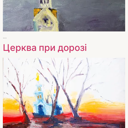
…
Церква при дорозі