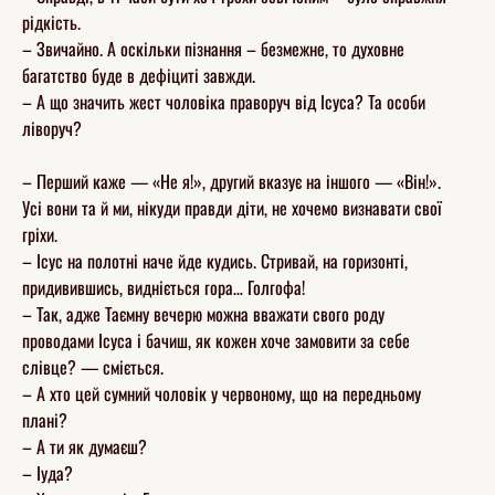
рідкість.
– Звичайно. А оскільки пізнання – безмежне, то духовне
багатство буде в дефіциті завжди.
– А що значить жест чоловіка праворуч від Ісуса? Та особи
ліворуч?
– Перший каже — «Не я!», другий вказує на іншого — «Він!».
Усі вони та й ми, нікуди правди діти, не хочемо визнавати свої
гріхи.
– Ісус на полотні наче йде кудись. Стривай, на горизонті,
придивившись, видніється гора… Голгофа!
– Так, адже Таємну вечерю можна вважати свого роду
проводами Ісуса і бачиш, як кожен хоче замовити за себе
слівце? — сміється.
– А хто цей сумний чоловік у червоному, що на передньому
плані?
– А ти як думаєш?
– Іуда?