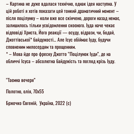
– Картина не дуже вдалася технічно, однак ідея наступна. У
цій роботі я хотів показати цей тонкий драматичний момент –
після поцілунку – коли вже все скінчено, дороги назад немає,
залишилось тільки усвідомлення скоєного. Іуда наче чекає
відповіді Христа, Його реакції — осуду, відрази, чи, бодай,
Джоттівської* байдужості… Але Ісус обіймає Іуду, будучи
сповненим милосердям та прощенням.
* – Мова йде про фреску Джотто “Поцілунок Іуди”, де на
обличчі Ісуса – абсолютна байдужість та погляд крізь Іуду.
“Таємна вечеря”
Полотно, олія, 70х55
Бржечко Євгеній, Україна, 2022 (с)