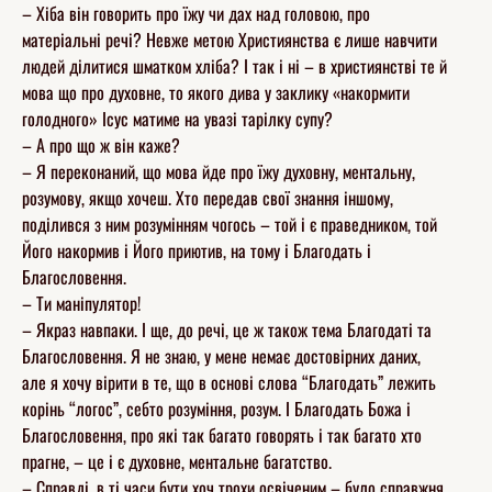
– Хіба він говорить про їжу чи дах над головою, про
матеріальні речі? Невже метою Християнства є лише навчити
людей ділитися шматком хліба? І так і ні – в християнстві те й
мова що про духовне, то якого дива у заклику «накормити
голодного» Ісус матиме на увазі тарілку супу?
– А про що ж він каже?
– Я переконаний, що мова йде про їжу духовну, ментальну,
розумову, якщо хочеш. Хто передав свої знання іншому,
поділився з ним розумінням чогось – той і є праведником, той
Його накормив і Його приютив, на тому і Благодать і
Благословення.
– Ти маніпулятор!
– Якраз навпаки. І ще, до речі, це ж також тема Благодаті та
Благословення. Я не знаю, у мене немає достовірних даних,
але я хочу вірити в те, що в основі слова “Благодать” лежить
корінь “логос”, себто розуміння, розум. І Благодать Божа і
Благословення, про які так багато говорять і так багато хто
прагне, – це і є духовне, ментальне багатство.
– Справді, в ті часи бути хоч трохи освіченим – було справжня