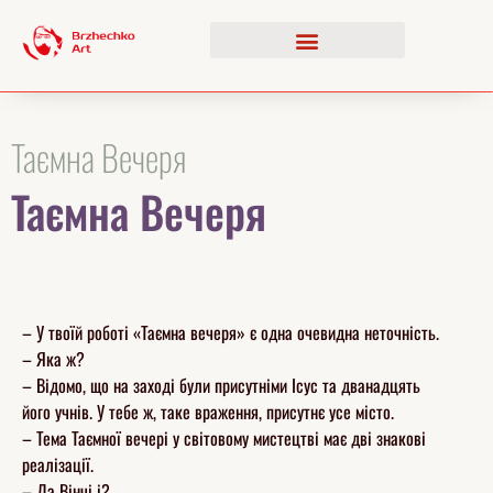
Таємна Вечеря
Таємна Вечеря
– У твоїй роботі «Таємна вечеря» є одна очевидна неточність.
– Яка ж?
– Відомо, що на заході були присутніми Ісус та дванадцять
його учнів. У тебе ж, таке враження, присутнє усе місто.
– Тема Таємної вечері у світовому мистецтві має дві знакові
реалізації.
– Да Вінчі і?