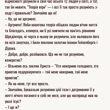
відносності розуміли в свій час всього 12 людей у світі, а тут,
так би мовити, “Теорія віри” — і всі її так просто розуміють з-
ходу і правильно? Звичайно що ні!
– Ну, це не аргумент.
– Аргумент! Якби квантова теорія обіцяла людям вічне життя
та благодать, клянуся, ми б усі вивчили на пам’ять рівняння
Шредінгера, ні чорта в ньому не розуміючи, але малювали його
по всіх закутках, і били поклони золотим іконам Гейзенберга і
Дірака.
– Добре, добре, розійшовся. Що ми не так розуміємо,
конкретно?
– Візьмемо ось заклик Христа – “Хто накормив голодного, хто
приютив подорожуючого – той мене накормив, той мене
приютив”.
– Як на мене, тут все просто.
– Звичайно, буквальне розуміння цієї тези і дотримання її у
житті нічого поганого в собі не несе, але що насправді мав на
увазі Ісус?
– І що ж?