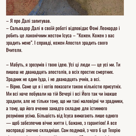
– Я про Далі запитував.
– Сальвадор Далі в своїй роботі відповідає Фомі Леонардо і
робить це лаконічним жестом Ісуса – “Кожен. Кожен з вас
зрадить мене”. І справді, кожен Апостол зрадить свого
Вчителя.
– Мабуть, я зрозумів і твою ідею. Усі ці люди — це усі ми. Ти
пишеш не дванадцять апостолів, а всіх простих смертних.
Зрадник не один Іуда, і не дванадцять учнів, а всі.
– Вірно. Саме це я і хотів показати такою кількістю присутніх.
Ми всі наче побували на тій Вечері і всі Його так чи інакше
зрадили, але не тільки тому, що ми такі маловірні чи зрадники,
а тому, що його вчення занадто складне для істинного
розуміння усіма. Більшість від Ісуса вимагають лише одного
— щоб забезпечив вічне життя і, бажано, з гарантією! А все
насправді значно складніше. Сам подумай, з чого б це Теорію