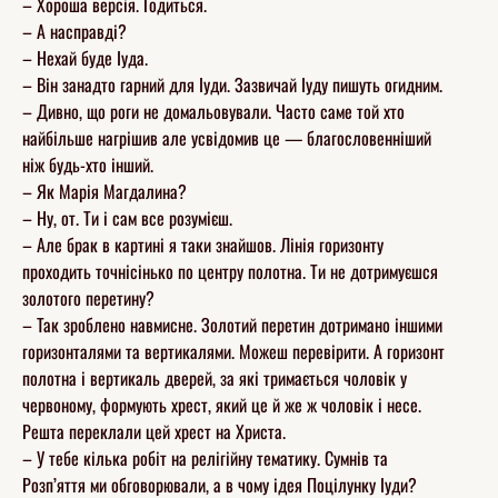
– Хороша версія. Годиться.
– А насправді?
– Нехай буде Іуда.
– Він занадто гарний для Іуди. Зазвичай Іуду пишуть огидним.
– Дивно, що роги не домальовували. Часто саме той хто
найбільше нагрішив але усвідомив це — благословенніший
ніж будь-хто інший.
– Як Марія Магдалина?
– Ну, от. Ти і сам все розумієш.
– Але брак в картині я таки знайшов. Лінія горизонту
проходить точнісінько по центру полотна. Ти не дотримуєшся
золотого перетину?
– Так зроблено навмисне. Золотий перетин дотримано іншими
горизонталями та вертикалями. Можеш перевірити. А горизонт
полотна і вертикаль дверей, за які тримається чоловік у
червоному, формують хрест, який це й же ж чоловік і несе.
Решта переклали цей хрест на Христа.
– У тебе кілька робіт на релігійну тематику. Сумнів та
Розп’яття ми обговорювали, а в чому ідея Поцілунку Іуди?