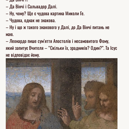
– Да Вінчі і Сальвадор Далі.
– Ну, чому? Ще є чудова картина Миколи Ге.
– Чудова, однак не знакова.
– Ну і що ж такого знакового у Далі, до Да Вінчі питань не
маю.
– Леонардо пише сум’яття Апостолів і несамовитого Фому,
який запитує Вчителя – “Скільки їх, зрадників? Один?”. Та Ісус
не відповідає йому.