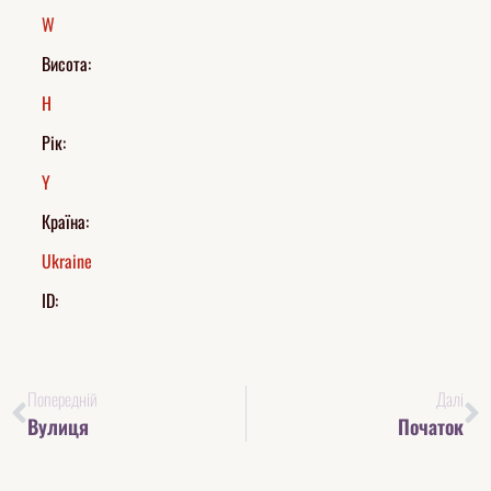
W
Висота:
H
Рік:
Y
Країна:
Ukraine
ID:
Попередній
Далі
Вулиця
Початок