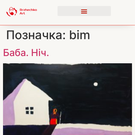
Позначка:
bim
Баба. Ніч.