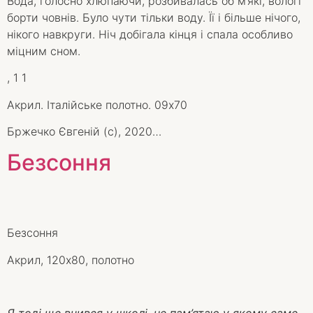
Вода, голосно хлюпаючи, розбивалась об м’які, вологі
борти човнів. Було чути тільки воду. Її і більше нічого,
нікого навкруги. Ніч добігала кінця і спала особливо
міцним сном.
, 1 1
Акрил. Італійське полотно. 09х70
Бржечко Євгеній (с), 2020…
Безсоння
Безсоння
Акрил, 120х80, полотно