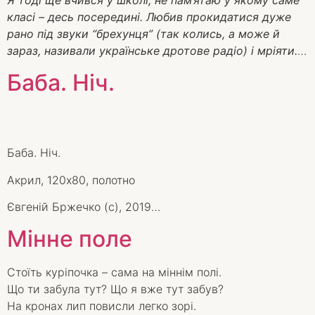
Я тоді ще вчився у школі, не пам’ятаю у якому саме
класі – десь посередині. Любив прокидатися дуже
рано під звуки “брехунця” (так колись, а може й
зараз, називали українське дротове радіо) і мріяти.
…
Баба. Ніч.
Баба. Ніч.
Акрил, 120х80, полотно
Євгеній Бржечко (с), 2019…
Мінне поле
Стоїть куріпочка – сама на міннім полі.
Що ти забула тут? Що я вже тут забув?
На кронах лип повисли легко зорі.