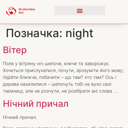
Позначка:
night
Вітер
Поле у вітряну ніч шепоче, кличе та заворожує.
Хочеться прислухатися, почути, зрозуміти його мову;
підійти ближче, побачити – що там? хто там? Ось і
дерева нахилилися – шепочуть тобі на вухо свої
таємниці, але не розчути, не розібрати ані слова …
Нічний причал
Нічний причал.