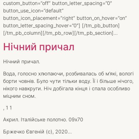
custom_button=”off” button_letter_spacing=”0″
button_use_icon=”default”
button_icon_placement=”right” button_on_hover=”on”
button_letter_spacing_hover=”0″] [/tm_pb_button]
[/tm_pb_column][/tm_pb_row][/tm_pb_section]…
Нічний причал
Нічний причал.
Вода, голосно хлюпаючи, розбивалась об м’які, вологі
борти човнів. Було чути тільки воду. Її і більше нічого,
нікого навкруги. Ніч добігала кінця і спала особливо
міцним сном.
, 1 1
Акрил. Італійське полотно. 09х70
Бржечко Євгеній (с), 2020…