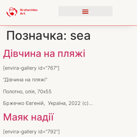
Позначка:
sea
Дівчина на пляжі
[envira-gallery id=”767″]
“Дівчина на пляжі”
Полотно, олія, 70х55
Бржечко Євгеній, Україна, 2022 (с)…
Маяк надії
[envira-gallery id=”792″]