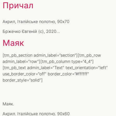
Причал
Акрил, Італійське полотно, 90х70
Бржечко Євгеній (с), 2020…
Маяк
[tm_pb_section admin_label=”section”][tm_pb_row
admin_label=”row”][tm_pb_column type=”4_4″]
[tm_pb_text admin_label=”Text” text_orientation=”left”
use_border_color=”off” border_color=”#ffffff”
border_style=”solid”]
Маяк.
Акрил. Італійське полотно. 90х60