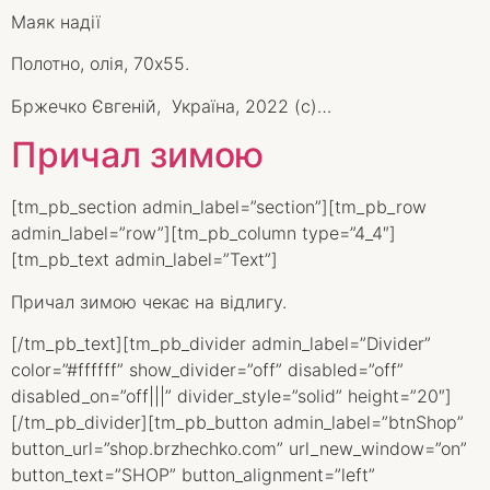
Маяк надії
Полотно, олія, 70х55.
Бржечко Євгеній, Україна, 2022 (с)…
Причал зимою
[tm_pb_section admin_label=”section”][tm_pb_row
admin_label=”row”][tm_pb_column type=”4_4″]
[tm_pb_text admin_label=”Text”]
Причал зимою чекає на відлигу.
[/tm_pb_text][tm_pb_divider admin_label=”Divider”
color=”#ffffff” show_divider=”off” disabled=”off”
disabled_on=”off|||” divider_style=”solid” height=”20″]
[/tm_pb_divider][tm_pb_button admin_label=”btnShop”
button_url=”shop.brzhechko.com” url_new_window=”on”
button_text=”SHOP” button_alignment=”left”